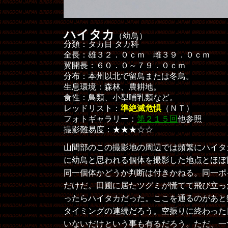
ハイタカ
（幼鳥）
分類：タカ目 タカ科
全長：雄３２．０ｃｍ 雌３９．０ｃｍ
翼開長：６０．０～７９．０ｃｍ
分布：本州以北で留鳥または冬鳥。
生息環境：森林、農耕地。
食性：鳥類、小型哺乳類など。
レッドリスト：
準絶滅危惧
（ＮＴ）
フォトギャラリー：
第２１５回
他参照
撮影難易度：★★★☆☆
山間部のこの撮影地の周辺では頻繁にハイタ
に幼鳥と思われる個体を撮影した地点とほぼ
同一個体かどうか判断は付きかねる。同一ポ
だけだ。田圃に居たツグミが慌てて飛び立っ
ったらハイタカだった。ここを通るのがあと
タイミングの連続だろう。空振りに終わった
いないだけという事も有るだろう。ただ、一