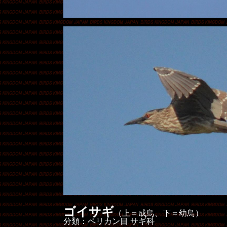
ゴイサギ
（上＝成鳥、下＝幼鳥）
分類：ペリカン目 サギ科