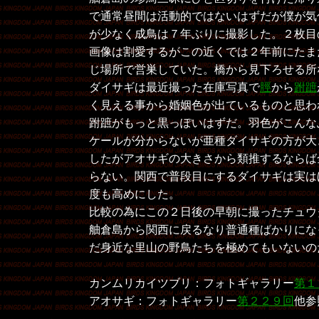
で通常昼間は活動的ではないはずだが僕が気
が少なく成鳥は７年ぶりに撮影した。２枚目
画像は割愛するがこの近くでは２年前にたま
じ場所で営巣していた。橋から見下ろせる所
ダイサギは最近撮った在庫写真で
脛
から
跗蹠
く見える事から婚姻色が出ているものと思わ
跗蹠がもっと黒っぽいはずだ。羽色がこんな
ケールが分からないが亜種ダイサギの方が大
したがアオサギの大きさから類推するならば
らない。関西で普段目にするダイサギは実は
度も高めにした。
比較の為にこの２日後の早朝に撮ったチュウ
舳倉島から関西に戻るなり普通種ばかりにな
だ身近な里山の野鳥たちを極めてもいないの
カンムリカイツブリ：フォトギャラリー
第１
アオサギ：フォトギャラリー
第２２９回
他参