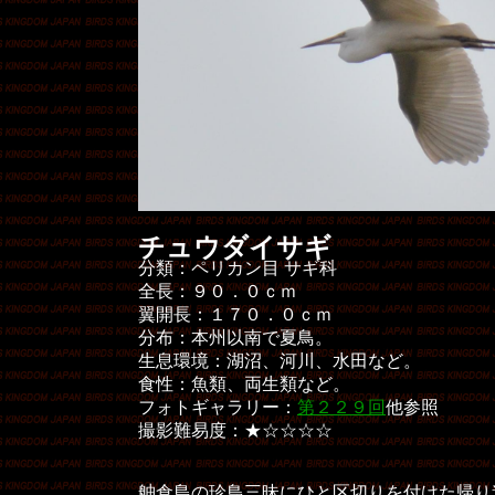
チュウダイサギ
分類：ペリカン目 サギ科
全長：９０．０ｃｍ
翼開長：１７０．０ｃｍ
分布：本州以南で夏鳥。
生息環境：湖沼、河川、水田など。
食性：魚類、両生類など。
フォトギャラリー：
第２２９回
他参照
撮影難易度：★☆☆☆☆
舳倉島の珍鳥三昧にひと区切りを付けた帰り