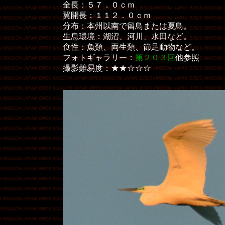
全長：５７．０ｃｍ
翼開長：１１２．０ｃｍ
分布：本州以南で留鳥または夏鳥。
生息環境：湖沼、河川、水田など。
食性：魚類、両生類、節足動物など。
フォトギャラリー：
第２０３回
他参照
撮影難易度：★★☆☆☆