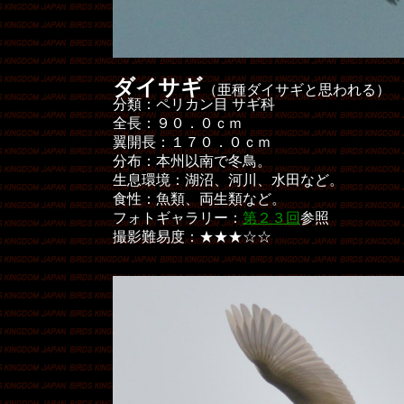
ダイサギ
（亜種ダイサギと思われる）
分類：ペリカン目 サギ科
全長：９０．０ｃｍ
翼開長：１７０．０ｃｍ
分布：本州以南で冬鳥。
生息環境：湖沼、河川、水田など。
食性：魚類、両生類など。
フォトギャラリー：
第２３回
参照
撮影難易度：★★★☆☆