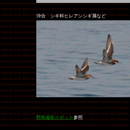
沖合 シギ科ヒレアシシギ属など
野鳥撮影スポット
参照