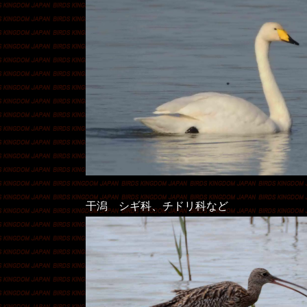
干潟 シギ科、チドリ科など