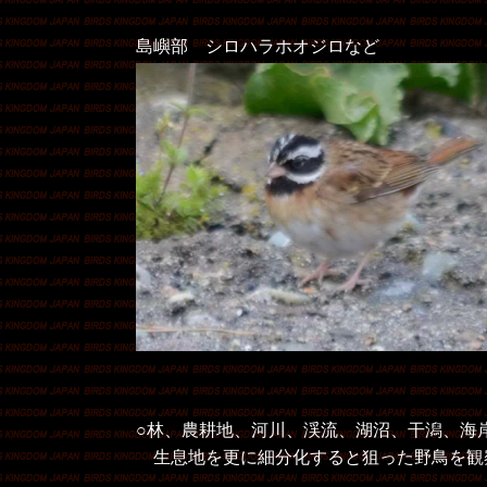
島嶼部 シロハラホオジロなど
○林、農耕地、河川、渓流、湖沼、干潟、海
生息地を更に細分化すると狙った野鳥を観